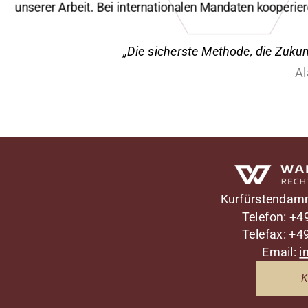
unserer Arbeit. Bei internationalen Mandaten kooperie
„Die sicherste Methode, die Zukunf
Al
Waldenberger Rechtsanwälte
Kurfürstenda
Telefon: +
Telefax: +
Email:
i
K